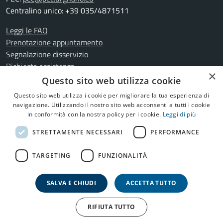
Centralino unico: +39 035/4871511
Leggi le FAQ
Prenotazione appuntamento
Segnalazione disservizio
Richiesta assistenza
×
Amministrazione trasparente
Questo sito web utilizza cookie
Informativa privacy
Questo sito web utilizza i cookie per migliorare la tua esperienza di
Cookie Policy
navigazione. Utilizzando il nostro sito web acconsenti a tutti i cookie
Note legali
in conformità con la nostra policy per i cookie.
Leggi di più
Dichiarazione di accessibilità
STRETTAMENTE NECESSARI
PERFORMANCE
Meccanismo di feedback
Whistleblowing
TARGETING
FUNZIONALITÀ
Mappa del Sito
SALVA E CHIUDI
ACCETTA TUTTO
Copyright © 2026
Comune di Urgnano
•
RIFIUTA TUTTO
Credits:
Webagency Qweb