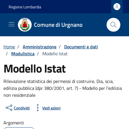
Vai ai contenuti
Vai al footer
Regione Lombardia
Comune di Urgnano
Home
/
Amministrazione
/
Documenti e dati
/
Modulistica
/
Modello Istat
Modello Istat
Dettagli del documento
Rilevazione statistica dei permessi di costruire, Dia, scia,
edilizia pubblica (dpr 380/2001, art. 7) - Modello per l’edilizia
non residenziale
Condividi
Vedi azioni
Argomenti