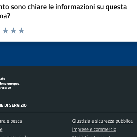
to sono chiare le informazioni su questa
na?
1 stelle su 5
uta 2 stelle su 5
Valuta 3 stelle su 5
Valuta 4 stelle su 5
Valuta 5 stelle su 5
E DI SERVIZIO
ura e pesca
Giustizia e sicurezza pubblica
e
Imprese e commercio