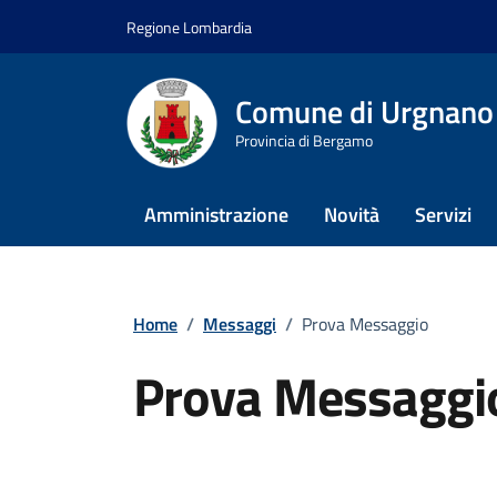
Vai ai contenuti
Vai al footer
Regione Lombardia
Comune di Urgnano
Provincia di Bergamo
Amministrazione
Novità
Servizi
Home
/
Messaggi
/
Prova Messaggio
Prova Messaggi