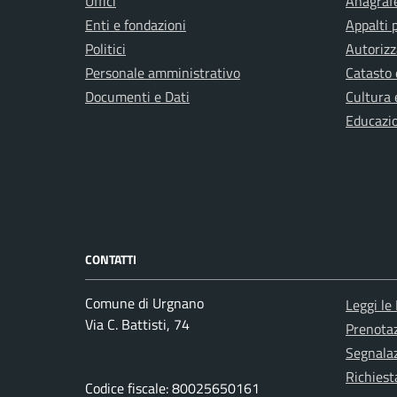
Uffici
Anagrafe
Enti e fondazioni
Appalti 
Politici
Autorizz
Personale amministrativo
Catasto 
Documenti e Dati
Cultura 
Educazi
CONTATTI
Comune di Urgnano
Leggi le
Via C. Battisti, 74
Prenota
Segnalaz
Richiest
Codice fiscale: 80025650161