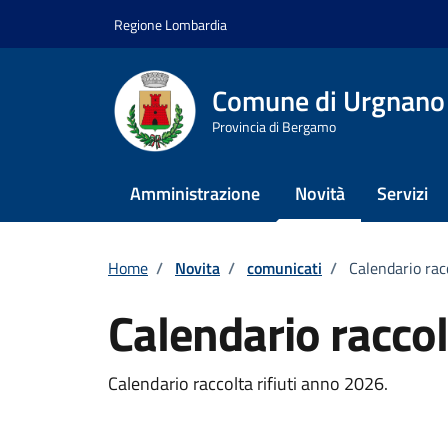
Vai ai contenuti
Vai al footer
Regione Lombardia
Comune di Urgnano
Provincia di Bergamo
Amministrazione
Novità
Servizi
Home
/
Novita
/
comunicati
/
Calendario rac
Calendario raccol
Dettagli della notizi
Calendario raccolta rifiuti anno 2026.