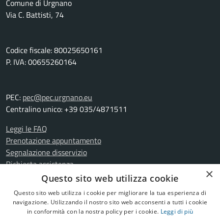
Comune di Urgnano
Via C. Battisti, 74
Codice fiscale: 80025650161
P. IVA: 00655260164
PEC:
pec@pec.urgnano.eu
Centralino unico: +39 035/4871511
Leggi le FAQ
Prenotazione appuntamento
Segnalazione disservizio
Richiesta assistenza
×
Amministrazione trasparente
Questo sito web utilizza cookie
Informativa privacy
Questo sito web utilizza i cookie per migliorare la tua esperienza di
Cookie Policy
navigazione. Utilizzando il nostro sito web acconsenti a tutti i cookie
Note legali
in conformità con la nostra policy per i cookie.
Leggi di più