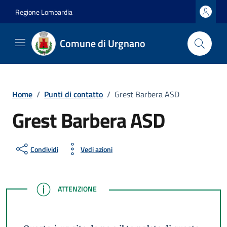
Vai ai contenuti
Vai al footer
Regione Lombardia
Comune di Urgnano
Home
/
Punti di contatto
/
Grest Barbera ASD
Grest Barbera ASD
Condividi
Vedi azioni
ATTENZIONE
ATTENZIONE