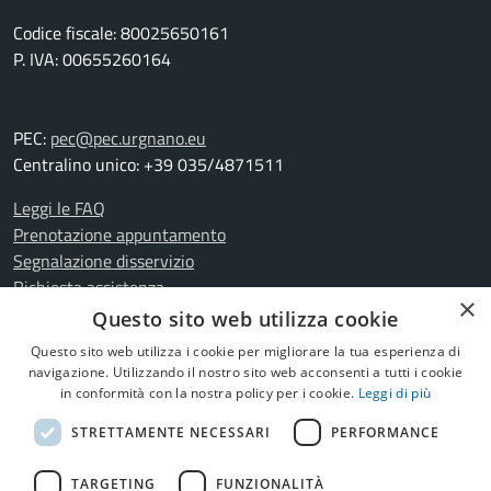
Codice fiscale: 80025650161
P. IVA: 00655260164
PEC:
pec@pec.urgnano.eu
Centralino unico: +39 035/4871511
Leggi le FAQ
Prenotazione appuntamento
Segnalazione disservizio
Richiesta assistenza
×
Amministrazione trasparente
Questo sito web utilizza cookie
Informativa privacy
Questo sito web utilizza i cookie per migliorare la tua esperienza di
Cookie Policy
navigazione. Utilizzando il nostro sito web acconsenti a tutti i cookie
Note legali
in conformità con la nostra policy per i cookie.
Leggi di più
Dichiarazione di accessibilità
STRETTAMENTE NECESSARI
PERFORMANCE
Meccanismo di feedback
Whistleblowing
TARGETING
FUNZIONALITÀ