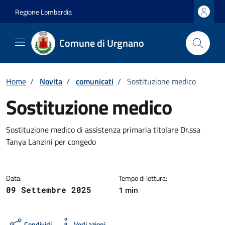
Vai ai contenuti
Vai al footer
Regione Lombardia
Comune di Urgnano
Home
/
Novita
/
comunicati
/
Sostituzione medico
Sostituzione medico
Dettagli della notizia
Sostituzione medico di assistenza primaria titolare Dr.ssa
Tanya Lanzini per congedo
Data:
Tempo di lettura:
1 min
09 Settembre 2025
Condividi
Vedi azioni