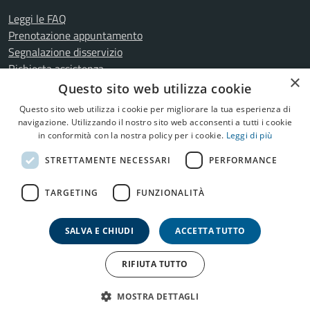
Leggi le FAQ
Prenotazione appuntamento
Segnalazione disservizio
Richiesta assistenza
×
Amministrazione trasparente
Questo sito web utilizza cookie
Informativa privacy
Questo sito web utilizza i cookie per migliorare la tua esperienza di
Cookie Policy
navigazione. Utilizzando il nostro sito web acconsenti a tutti i cookie
Note legali
in conformità con la nostra policy per i cookie.
Leggi di più
Dichiarazione di accessibilità
STRETTAMENTE NECESSARI
PERFORMANCE
Meccanismo di feedback
Whistleblowing
TARGETING
FUNZIONALITÀ
Mappa del Sito
SALVA E CHIUDI
ACCETTA TUTTO
Copyright © 2026
Comune di Urgnano
•
RIFIUTA TUTTO
Credits:
Webagency Qweb
MOSTRA DETTAGLI
Op